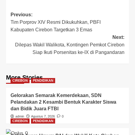
Post
Previous:
Tim Porprov XIV Resmi Dikukuhkan, PBFI
navigation
Kabupaten Cirebon Targetkan 3 Emas
Next:
Dilepas Wakil Walikota, Kontingen Pemkot Cirebon
Siap Ikuti Porsenitas ke-IX di Pangandaran
More Stories
CIREBON
PENDIDIKAN
Gelorakan Semarak Kemerdekaan, SDN
Pelandakan 2 Kesambi Bentuk Karakter Siswa
dan Bidik Juara FTBI
admin
Agustus 7, 2026
0
CIREBON
PENDIDIKAN