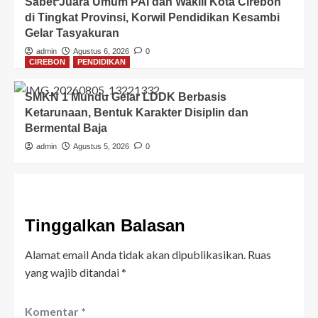
Sabet Juara Umum PAI dan Wakili Kota Cirebon
di Tingkat Provinsi, Korwil Pendidikan Kesambi
Gelar Tasyakuran
admin
Agustus 6, 2026
0
CIREBON
PENDIDIKAN
SMKN 1 Mundu Gelar LDDK Berbasis
Ketarunaan, Bentuk Karakter Disiplin dan
Bermental Baja
admin
Agustus 5, 2026
0
Tinggalkan Balasan
Alamat email Anda tidak akan dipublikasikan.
Ruas
yang wajib ditandai
*
Komentar
*