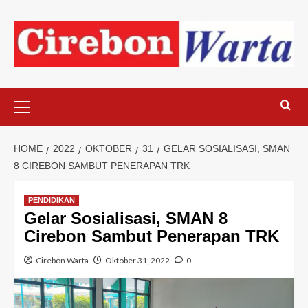
Skip
to
content
Primary
Menu
HOME
2022
OKTOBER
31
GELAR SOSIALISASI, SMAN
8 CIREBON SAMBUT PENERAPAN TRK
PENDIDIKAN
Gelar Sosialisasi, SMAN 8
Cirebon Sambut Penerapan TRK
Cirebon Warta
Oktober 31, 2022
0