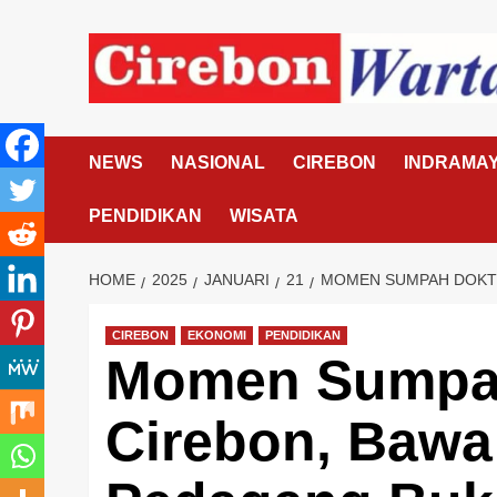
Skip
to
content
NEWS
NASIONAL
CIREBON
INDRAMA
PENDIDIKAN
WISATA
HOME
2025
JANUARI
21
MOMEN SUMPAH DOKTE
CIREBON
EKONOMI
PENDIDIKAN
Momen Sumpah
Cirebon, Bawa