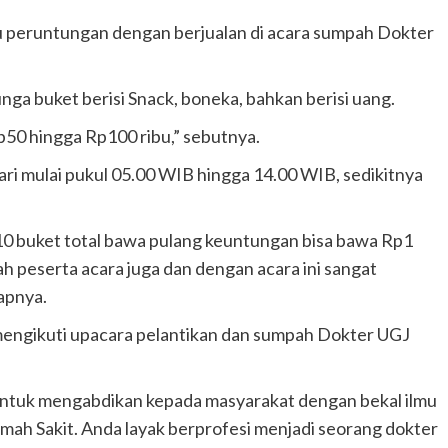
u peruntungan dengan berjualan di acara sumpah Dokter
unga buket berisi Snack, boneka, bahkan berisi uang.
 Rp50 hingga Rp100 ribu,” sebutnya.
ri mulai pukul 05.00 WIB hingga 14.00 WIB, sedikitnya
6-10 buket total bawa pulang keuntungan bisa bawa Rp1
h peserta acara juga dan dengan acara ini sangat
apnya.
 mengikuti upacara pelantikan dan sumpah Dokter UGJ
 untuk mengabdikan kepada masyarakat dengan bekal ilmu
umah Sakit. Anda layak berprofesi menjadi seorang dokter