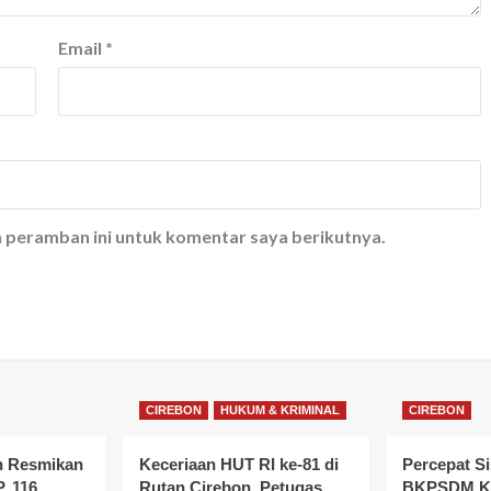
Email
*
a peramban ini untuk komentar saya berikutnya.
CIREBON
HUKUM & KRIMINAL
CIREBON
n Resmikan
Keceriaan HUT RI ke-81 di
Percepat Si
, 116
Rutan Cirebon, Petugas
BKPSDM Ko