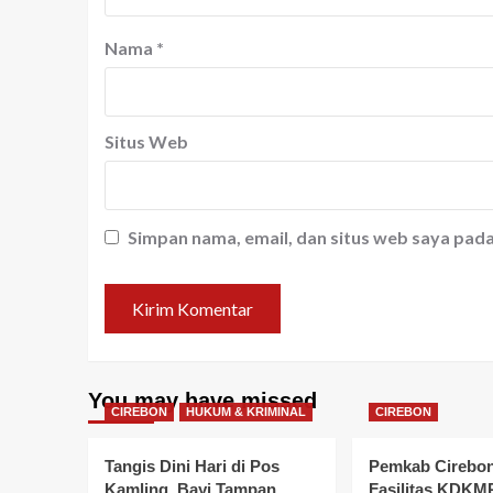
Nama
*
Situs Web
Simpan nama, email, dan situs web saya pad
You may have missed
CIREBON
HUKUM & KRIMINAL
CIREBON
Tangis Dini Hari di Pos
Pemkab Cirebo
Kamling, Bayi Tampan
Fasilitas KDKMP