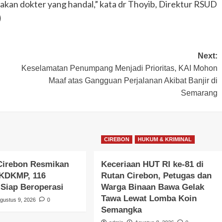
pakan dokter yang handal,” kata dr Thoyib, Direktur RSUD
)
Next:
Keselamatan Penumpang Menjadi Prioritas, KAI Mohon
Maaf atas Gangguan Perjalanan Akibat Banjir di
Semarang
CIREBON
HUKUM & KRIMINAL
irebon Resmikan
Keceriaan HUT RI ke-81 di
s KDKMP, 116
Rutan Cirebon, Petugas dan
 Siap Beroperasi
Warga Binaan Bawa Gelak
Tawa Lewat Lomba Koin
gustus 9, 2026
0
Semangka