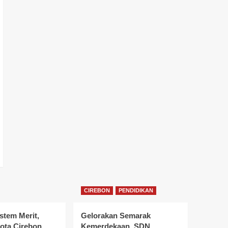
CIREBON
PENDIDIKAN
stem Merit,
Gelorakan Semarak
ta Cirebon
Kemerdekaan, SDN