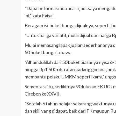
“Dapat informasi ada acara jadi saya mengad
ini,” kata Faisal.
Beragam isi buket bunga dijualnya, seperti, b
“Untuk harga variatif, mulai dijual dari harga
Mulai memasang lapak jualan sederhananya da
50 buket bunga ia bawa.
“Alhamdulillah dari 50 buket biasanya nyisa 
hingga Rp1.500 ribu atau kadang gimana jumla
membantu pelaku UMKM seperti kami,” ungk
Sementara itu, sedikitnya 90 lulusan FK UGJ
Cirebon ke XXVII.
“Setelah 6 tahun belajar sekarang waktunya
dan skill yang didapat, baik dari FK maupun R