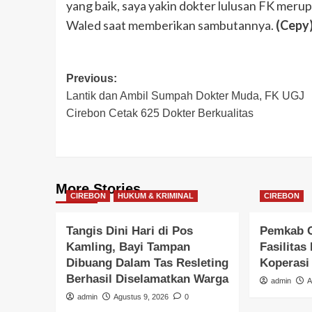
yang baik, saya yakin dokter lulusan FK meru
Waled saat memberikan sambutannya.
(Cepy
Post
Previous:
Lantik dan Ambil Sumpah Dokter Muda, FK UGJ
navigation
Cirebon Cetak 625 Dokter Berkualitas
More Stories
CIREBON
HUKUM & KRIMINAL
CIREBON
Tangis Dini Hari di Pos
Pemkab C
Kamling, Bayi Tampan
Fasilita
Dibuang Dalam Tas Resleting
Koperasi
Berhasil Diselamatkan Warga
admin
A
admin
Agustus 9, 2026
0