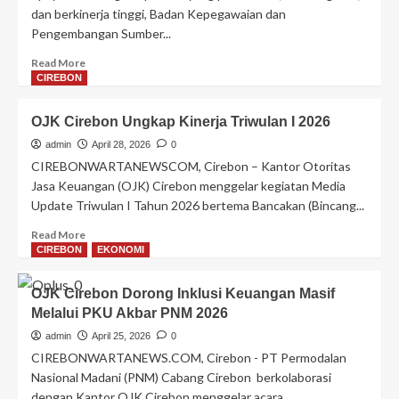
Gembleng
dan berkinerja tinggi, Badan Kepegawaian dan
ASN
Pengembangan Sumber...
Cerdas
Kelola
Read
Read More
Keuangan
more
CIREBON
about
BKPSDM
OJK Cirebon Ungkap Kinerja Triwulan I 2026
Kota
Cirebon
admin
April 28, 2026
0
Perkuat
CIREBONWARTANEWSCOM, Cirebon – Kantor Otoritas
Kompetensi
Jasa Keuangan (OJK) Cirebon menggelar kegiatan Media
ASN
Update Triwulan I Tahun 2026 bertema Bancakan (Bincang...
melalui
Literasi
Read
Read More
Keuangan
more
CIREBON
EKONOMI
Bersama
about
OJK
OJK
OJK Cirebon Dorong Inklusi Keuangan Masif
Cirebon
Melalui PKU Akbar PNM 2026
Ungkap
Kinerja
admin
April 25, 2026
0
Triwulan
CIREBONWARTANEWS.COM, Cirebon - PT Permodalan
I
Nasional Madani (PNM) Cabang Cirebon berkolaborasi
2026
dengan Kantor OJK Cirebon menggelar acara