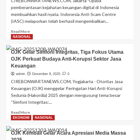
CIREBONWARTANEWS.COM, Jakarta -Upaya
Syariah
pemberantasan kejahatan keuangan digital di Indonesia
Perempuan Melalui
membuahkan hasil nyata. Indonesia Anti-Scam Centre
Program
(IASC) melaporkan telah berhasil mengembalikan...
Sicantiks
Bersama Fatayat
Read
Read More
NU
more
NASIONAL
Kota
about
Cirebon
IASC
OJK Gelar Simfoni Integritas, Tiga Fokus Utama
Berhasil
OJK Perkuat Budaya Anti-Korupsi Sektor Jasa
Kembalikan
Keuangan
Rp161
Miliar
admin
Desember 8, 2025
0
Dana
CIREBONWARTANEWS.COM, Yogjakarta - Otoritas Jasa
Korban
Keuangan (OJK) menggelar Peringatan Hari Anti-Korupsi
Penipuan
Sedunia (Hakordia) 2025 dengan mengusung tema besar
Digital
“Simfoni Integritas:...
Read
Read More
more
EKONOMI
NASIONAL
about
OJK
OJK Kembali Gelar Acara Apresiasi Media Massa
Gelar
2025