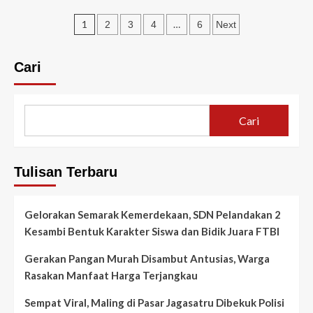
OJK
Paginasi
Cirebon
1
…
2
3
4
6
Next
Gandeng
pos
Korem
063/SGJ
Cari
Gelar
Puncak
BIK
2025,
Cari
Dorong
Ketahanan
Finansial
Keluarga
Tulisan Terbaru
TNI
Gelorakan Semarak Kemerdekaan, SDN Pelandakan 2
Kesambi Bentuk Karakter Siswa dan Bidik Juara FTBI
Gerakan Pangan Murah Disambut Antusias, Warga
Rasakan Manfaat Harga Terjangkau
Sempat Viral, Maling di Pasar Jagasatru Dibekuk Polisi