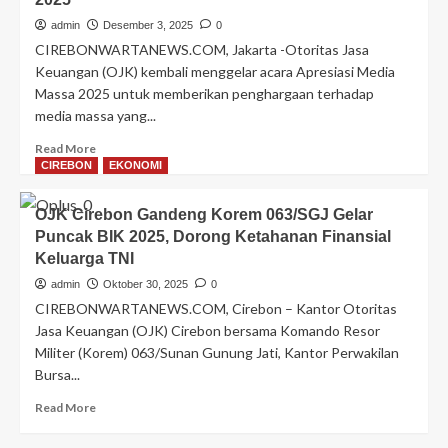
Simfoni
Integritas,
admin
Desember 3, 2025
0
Tiga
CIREBONWARTANEWS.COM, Jakarta -Otoritas Jasa
Fokus
Keuangan (OJK) kembali menggelar acara Apresiasi Media
Utama
Massa 2025 untuk memberikan penghargaan terhadap
OJK
media massa yang...
Perkuat
Budaya
Read
Read More
Anti-
more
CIREBON
EKONOMI
Korupsi
about
Sektor
OJK
Jasa
OJK Cirebon Gandeng Korem 063/SGJ Gelar
Kembali
Keuangan
Puncak BIK 2025, Dorong Ketahanan Finansial
Gelar
Keluarga TNI
Acara
Apresiasi
admin
Oktober 30, 2025
0
Media
CIREBONWARTANEWS.COM, Cirebon – Kantor Otoritas
Massa
Jasa Keuangan (OJK) Cirebon bersama Komando Resor
2025
Militer (Korem) 063/Sunan Gunung Jati, Kantor Perwakilan
Bursa...
Read
Read More
more
about