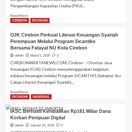
Pengembangan Kapasitas Usaha (PKU)...
Read
Read More
more
CIREBON
EKONOMI
about
OJK
OJK Cirebon Perkuat Literasi Keuangan Syariah
Cirebon
Perempuan Melalui Program Sicantiks
Dorong
Bersama Fatayat NU Kota Cirebon
Inklusi
Keuangan
admin
Maret 5, 2026
0
Masif
CIREBONWARTANEWS.COM, Cirebon - Otoritas Jasa
Melalui
Keuangan (OJK) Cirebon menyelenggarakan kegiatan
PKU
edukasi keuangan melalui Program SICANTIKS (Sahabat Ibu
Akbar
Cakap Literasi Keuangan Syariah)...
PNM
2026
Read
Read More
more
EKONOMI
NASIONAL
about
OJK
IASC Berhasil Kembalikan Rp161 Miliar Dana
Cirebon
Korban Penipuan Digital
Perkuat
Literasi
admin
Januari 24, 2026
0
Keuangan