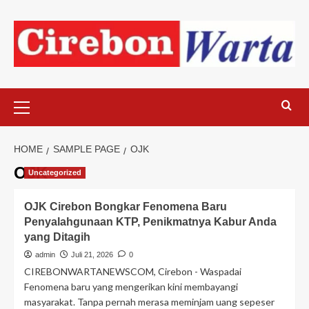
Skip
to
content
Primary
Menu
HOME
SAMPLE PAGE
OJK
OJK
Uncategorized
OJK Cirebon Bongkar Fenomena Baru
Penyalahgunaan KTP, Penikmatnya Kabur Anda
yang Ditagih
admin
Juli 21, 2026
0
CIREBONWARTANEWSCOM, Cirebon - Waspadai
Fenomena baru yang mengerikan kini membayangi
masyarakat. Tanpa pernah merasa meminjam uang sepeser