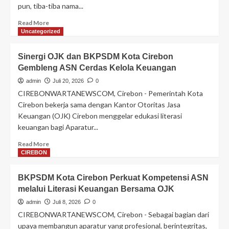
pun, tiba-tiba nama...
Read
Read More
more
Uncategorized
about
OJK
Sinergi OJK dan BKPSDM Kota Cirebon
Cirebon
Gembleng ASN Cerdas Kelola Keuangan
Bongkar
Fenomena
admin
Juli 20, 2026
0
Baru
CIREBONWARTANEWSCOM, Cirebon - Pemerintah Kota
Penyalahgunaan
Cirebon bekerja sama dengan Kantor Otoritas Jasa
KTP,
Keuangan (OJK) Cirebon menggelar edukasi literasi
Penikmatnya
keuangan bagi Aparatur...
Kabur
Anda
Read
Read More
yang
more
CIREBON
Ditagih
about
Sinergi
BKPSDM Kota Cirebon Perkuat Kompetensi ASN
OJK
melalui Literasi Keuangan Bersama OJK
dan
BKPSDM
admin
Juli 8, 2026
0
Kota
CIREBONWARTANEWSCOM, Cirebon - Sebagai bagian dari
Cirebon
upaya membangun aparatur yang profesional, berintegritas,