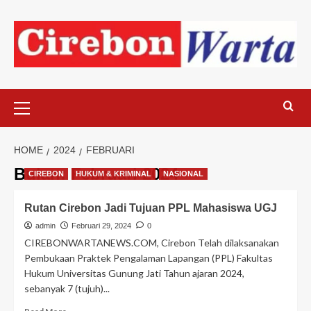
Skip
to
content
Primary
Menu
HOME
2024
FEBRUARI
Bulan:
Februari 2024
CIREBON
HUKUM & KRIMINAL
NASIONAL
Rutan Cirebon Jadi Tujuan PPL Mahasiswa UGJ
admin
Februari 29, 2024
0
CIREBONWARTANEWS.COM, Cirebon Telah dilaksanakan
Pembukaan Praktek Pengalaman Lapangan (PPL) Fakultas
Hukum Universitas Gunung Jati Tahun ajaran 2024,
sebanyak 7 (tujuh)...
Read