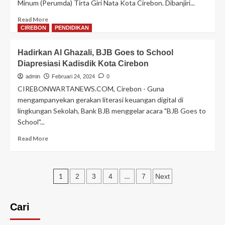
Minum (Perumda) Tirta Giri Nata Kota Cirebon. Dibanjiri...
Minum
Tirta
Read
Read More
Giri
more
CIREBON
PENDIDIKAN
Nata
about
Kota
Tingkatkan
Cirebon
Hadirkan Al Ghazali, BJB Goes to School
Kualitas
Sebutkan
Diapresiasi Kadisdik Kota Cirebon
Pelayanan,
Lima
Perumda
admin
Februari 24, 2024
0
Tantangan,
Air
CIREBONWARTANEWS.COM, Cirebon - Guna
Apa
Minum
mengampanyekan gerakan literasi keuangan digital di
Saja
Tirta
?
lingkungan Sekolah, Bank BJB menggelar acara "BJB Goes to
Giri
School"...
Nata
Kota
Read
Read More
Cirebon
more
Gandeng
about
Pemerintah
Hadirkan
Australia
Paginasi
Al
1
…
2
3
4
7
Next
dan
Ghazali,
pos
Korea
BJB
Goes
Cari
to
School