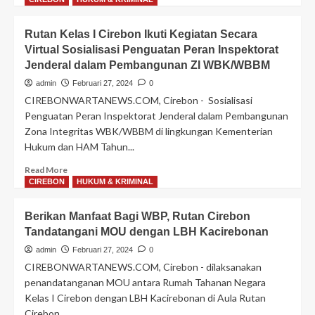
about
Puluhan
Rutan Kelas I Cirebon Ikuti Kegiatan Secara
Warga
Virtual Sosialisasi Penguatan Peran Inspektorat
Binaan
Jenderal dalam Pembangunan ZI WBK/WBBM
Rutan
Cirebon
admin
Februari 27, 2024
0
Dipindah
CIREBONWARTANEWS.COM, Cirebon - Sosialisasi
ke
Penguatan Peran Inspektorat Jenderal dalam Pembangunan
Lapas
Zona Integritas WBK/WBBM di lingkungan Kementerian
Cirebon
Hukum dan HAM Tahun...
Read
Read More
more
CIREBON
HUKUM & KRIMINAL
about
Rutan
Berikan Manfaat Bagi WBP, Rutan Cirebon
Kelas
Tandatangani MOU dengan LBH Kacirebonan
I
Cirebon
admin
Februari 27, 2024
0
Ikuti
CIREBONWARTANEWS.COM, Cirebon - dilaksanakan
Kegiatan
penandatanganan MOU antara Rumah Tahanan Negara
Secara
Kelas I Cirebon dengan LBH Kacirebonan di Aula Rutan
Virtual
Cirebon...
Sosialisasi