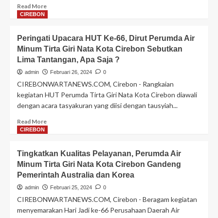
Pagi
Read
Read More
more
CIREBON
about
Aldyan
Peringati Upacara HUT Ke-66, Dirut Perumda Air
Fauzan
Minum Tirta Giri Nata Kota Cirebon Sebutkan
Ramadlan
Lima Tantangan, Apa Saja ?
Sumarna
Dipastikan
admin
Februari 26, 2024
0
Lolos
CIREBONWARTANEWS.COM, Cirebon - Rangkaian
ke
kegiatan HUT Perumda Tirta Giri Nata Kota Cirebon diawali
Griya
dengan acara tasyakuran yang diisi dengan tausyiah...
Sawala,
Ini
Read
Read More
Harapan
more
CIREBON
Timses
about
Peringati
Tingkatkan Kualitas Pelayanan, Perumda Air
Upacara
Minum Tirta Giri Nata Kota Cirebon Gandeng
HUT
Pemerintah Australia dan Korea
Ke-
66,
admin
Februari 25, 2024
0
Dirut
CIREBONWARTANEWS.COM, Cirebon - Beragam kegiatan
Perumda
menyemarakan Hari Jadi ke-66 Perusahaan Daerah Air
Air