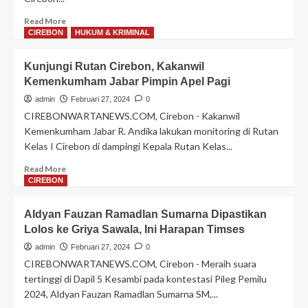
Penguatan
Read
Read More
Peran
more
CIREBON
HUKUM & KRIMINAL
Inspektorat
about
Jenderal
Berikan
dalam
Kunjungi Rutan Cirebon, Kakanwil
Manfaat
Pembangunan
Kemenkumham Jabar Pimpin Apel Pagi
Bagi
ZI
WBP,
admin
Februari 27, 2024
0
WBK/WBBM
Rutan
CIREBONWARTANEWS.COM, Cirebon - Kakanwil
Cirebon
Kemenkumham Jabar R. Andika lakukan monitoring di Rutan
Tandatangani
Kelas I Cirebon di dampingi Kepala Rutan Kelas...
MOU
dengan
Read
Read More
LBH
more
CIREBON
Kacirebonan
about
Kunjungi
Aldyan Fauzan Ramadlan Sumarna Dipastikan
Rutan
Lolos ke Griya Sawala, Ini Harapan Timses
Cirebon,
Kakanwil
admin
Februari 27, 2024
0
Kemenkumham
CIREBONWARTANEWS.COM, Cirebon - Meraih suara
Jabar
tertinggi di Dapil 5 Kesambi pada kontestasi Pileg Pemilu
Pimpin
2024, Aldyan Fauzan Ramadlan Sumarna SM,...
Apel