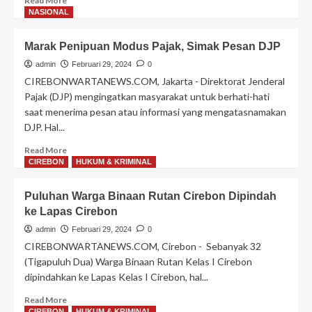
Read More
more
NASIONAL
about
Rutan
Marak Penipuan Modus Pajak, Simak Pesan DJP
Cirebon
Jadi
admin
Februari 29, 2024
0
Tujuan
CIREBONWARTANEWS.COM, Jakarta - Direktorat Jenderal
PPL
Pajak (DJP) mengingatkan masyarakat untuk berhati-hati
Mahasiswa
saat menerima pesan atau informasi yang mengatasnamakan
UGJ
DJP. Hal...
Read
Read More
more
CIREBON
HUKUM & KRIMINAL
about
Marak
Puluhan Warga Binaan Rutan Cirebon Dipindah
Penipuan
ke Lapas Cirebon
Modus
Pajak,
admin
Februari 29, 2024
0
Simak
CIREBONWARTANEWS.COM, Cirebon - Sebanyak 32
Pesan
(Tigapuluh Dua) Warga Binaan Rutan Kelas I Cirebon
DJP
dipindahkan ke Lapas Kelas I Cirebon, hal...
Read
Read More
more
CIREBON
HUKUM & KRIMINAL